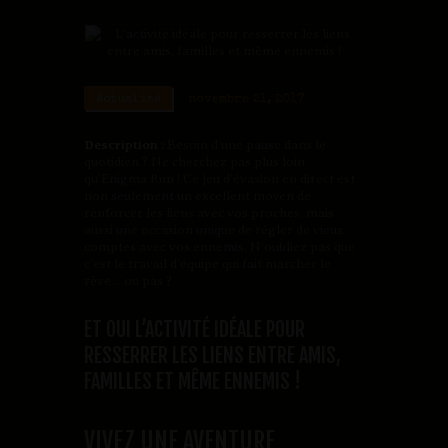
Actualité
novembre 21, 2017
Description :
Besoin d’une pause dans le
quotidien ? Ne cherchez pas plus loin
qu’Enigma Run ! Ce jeu d’évasion en direct est
non seulement un excellent moyen de
renforcer les liens avec vos proches, mais
aussi une occasion unique de régler de vieux
comptes avec vos ennemis. N’oubliez pas que
c’est le travail d’équipe qui fait marcher le
rêve… ou pas ?
ET OUI L’ACTIVITÉ IDÉALE POUR
RESSERRER LES LIENS ENTRE AMIS,
FAMILLES ET MÊME ENNEMIS !
VIVEZ UNE AVENTURE