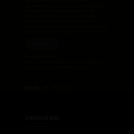
qu’un simple jeu d’évasion, c’est une
opportunité de créer des souvenirs uniques et
de renforcer les liens qui comptent. Ne
manquez pas cette expérience immersive
exceptionnelle sur l’île de la Réunion.
Réservez dès maintenant et préparez-vous à
vivre des moments palpitants et mémorables !
Réserver !
On parle de nous :
https://www.escapegame.fr/saint-denis-la-
reunion/enigma-run/ultime-element/
SHARE:
À PROPOS DE NOUS