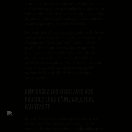
rempli de mystères et de défis. Que vous vous
retrouviez dans une pyramide égyptienne, un
laboratoire scientifique ou un vaisseau spatial
futuriste, vous serez immergé dans un décor
réaliste qui stimulera tous vos sens.
Les énigmes et les puzzles d’Enigma Run sont
conçus pour mettre à l’épreuve votre esprit
d’équipe et votre capacité à résoudre des
problèmes. Vous devrez faire preuve de
logique, de créativité et de communication
pour avancer dans le jeu. L’adrénaline
montera crescendo à mesure que vous vous
rapprocherez de la solution, créant des
moments de complicité et de partage
inoubliables.
RENFORCEZ LES LIENS AVEC VOS
PROCHES LORS D’UNE AVENTURE
PALPITANTE
Enigma Run est bien plus qu’un simple jeu
d’évasion. C’est une expérience qui vous
permet de créer des souvenirs durables avec