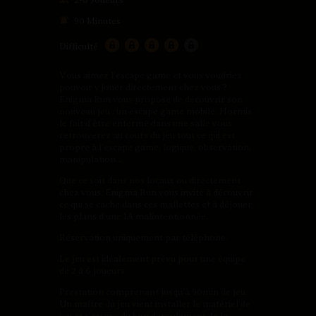
90 Minutes
Difficulté
Vous aimez l’escape game et vous voudriez
pouvoir y jouer directement chez vous ?
Enigma Run vous propose de découvrir son
nouveau jeu : un escape game mobile. Hormis
le fait d’être enfermé dans une salle vous
retrouverez au cours du jeu tout ce qui est
propre à l’escape game, logique, observation,
manipulation…
Que ce soit dans nos locaux ou directement
chez vous, Enigma Run vous invite à découvrir
ce qui se cache dans ces mallettes et à déjouer
les plans d’une IA malintentionnée.
Réservation uniquement par téléphone.
Le jeu est idéalement prévu pour une équipe
de 2 à 6 joueurs.
Prestation comprenant jusqu’à 90min de jeu.
Un maître du jeu vient installer le matériel de
jeu et s’assure du bon déroulement de la