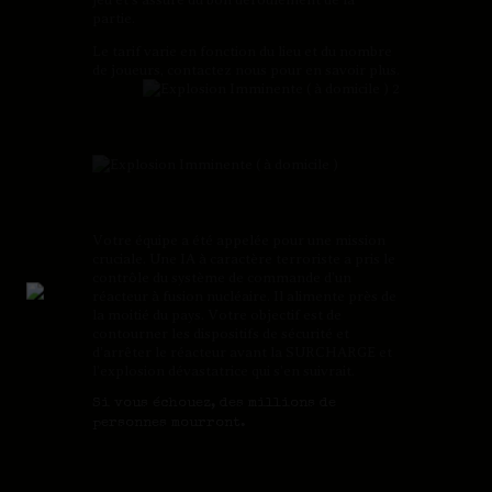
partie.
Le tarif varie en fonction du lieu et du nombre
de joueurs, contactez nous pour en savoir plus.
Votre équipe a été appelée pour une mission
cruciale. Une IA à caractère terroriste a pris le
contrôle du système de commande d’un
réacteur à fusion nucléaire. Il alimente près de
la moitié du pays. Votre objectif est de
contourner les dispositifs de sécurité et
d’arrêter le réacteur avant la SURCHARGE et
l’explosion dévastatrice qui s’en suivrait.
Si vous échouez, des millions de
personnes mourront.