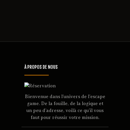
– le contenu considéré comme illicite ;
– la date à laquelle vous avez découvert le
contenu considéré comme illicite ;
– votre identité (nom et coordonnées
complètes).
Enigma Run vous rappelle que la LCEN puni
tout abus de signalement d’une peine d’un an
d’emprisonnement et de 15.000 € d’amende.
À PROPOS DE NOUS
Bienvenue dans l’univers de l’escape
game. De la fouille, de la logique et
un peu d’adresse, voilà ce qu’il vous
faut pour réussir votre mission.